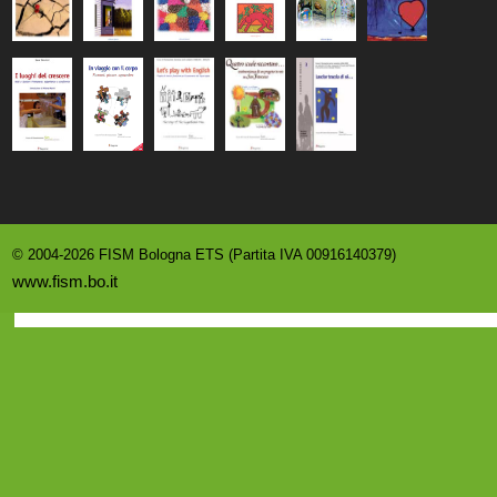
© 2004-2026 FISM Bologna ETS (Partita IVA 00916140379)
www.fism.bo.it