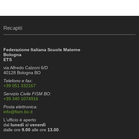
Recapiti
Federazione Italiana Scuole Materne
Bologna
ETS
via Alfredo Calzoni 6/D
40128 Bologna BO
Telefono e fax:
+39 051 332167
Servizio Civile FISM BO:
+39 340 1074916
Posta elettronica:
info@fism.bo.it
L'ufficio è aperto
dal
lunedì
al
venerdì
dalle ore
9.00
alle ore
13.00
.