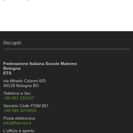
Recapiti
Federazione Italiana Scuole Materne
Bologna
ETS
via Alfredo Calzoni 6/D
40128 Bologna BO
Telefono e fax:
+39 051 332167
Servizio Civile FISM BO:
+39 340 1074916
Posta elettronica:
info@fism.bo.it
L'ufficio è aperto