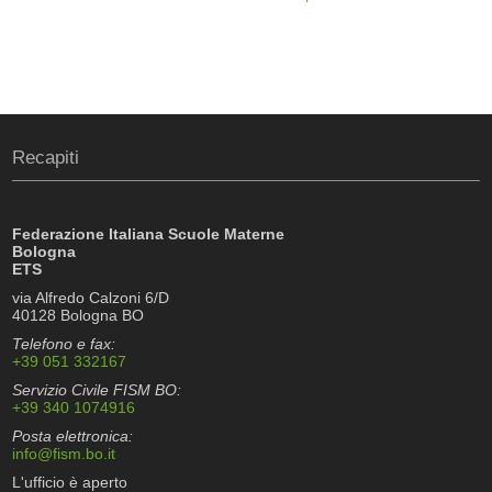
Recapiti
Federazione Italiana Scuole Materne
Bologna
ETS
via Alfredo Calzoni 6/D
40128 Bologna BO
Telefono e fax:
+39 051 332167
Servizio Civile FISM BO:
+39 340 1074916
Posta elettronica:
info@fism.bo.it
L'ufficio è aperto