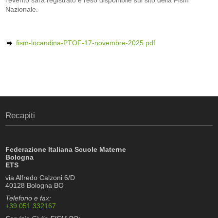
l'evento sarà registrato e reso disponibile sul sito della Fism
Nazionale.
fism-locandina-PTOF-17-novembre-2025.pdf
Recapiti
Federazione Italiana Scuole Materne
Bologna
ETS
via Alfredo Calzoni 6/D
40128 Bologna BO
Telefono e fax:
+39 051 332167