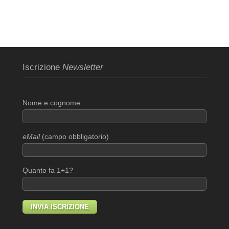
Iscrizione
Newsletter
Nome e cognome
eMail
(campo obbligatorio)
Quanto fa 1+1?