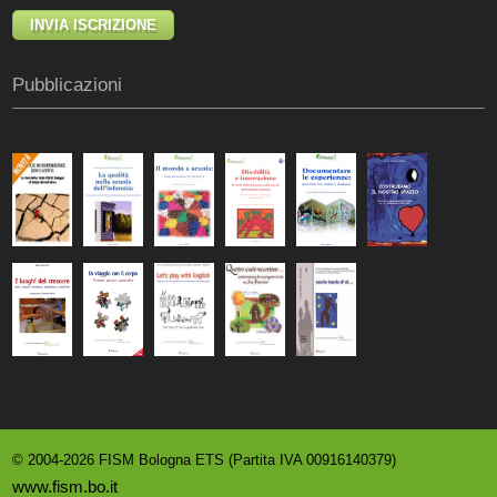
Pubblicazioni
© 2004-2026 FISM Bologna ETS (Partita IVA 00916140379)
www.fism.bo.it