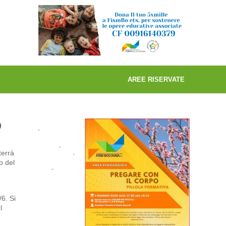
AREE RISERVATE
O
terrà
o del
/6. Si
l