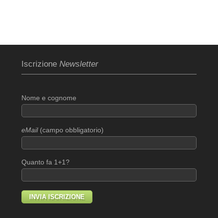
Iscrizione
Newsletter
Nome e cognome
eMail
(campo obbligatorio)
Quanto fa 1+1?