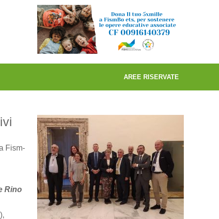
AREE RISERVATE
ivi
la Fism-
e Rino
),