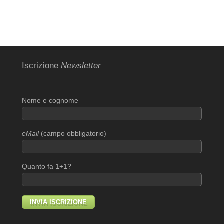
Iscrizione
Newsletter
Nome e cognome
eMail
(campo obbligatorio)
Quanto fa 1+1?