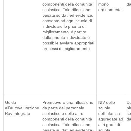
componenti della comunità
mono
da
scolastica. Tale riflessione,
ordinamentali
basata su dati ed evidenze,
consente ad ogni scuola di
individuare le priorità di
miglioramento. A partire
dalle priorità individuate è
possibile avviare appropriati
processi di miglioramento.
Guida
Promuovere una riflessione
NIV delle
Da
all'autovalutazione
da parte del personale
scuole
pi
Rav Integrato
scolastico e delle altre
dell'infanzia
se
componenti della comunità
aggregate ad
da
scolastica. Tale riflessione,
altri gradi di
basata su dati ed evidenze,
scuola