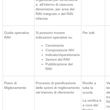
e, all'interno di ciascuna
dimensione, per area del
RAV integrato o del RAV
infanzia.
Guida operativa
Si possono trovare
Per tutti
RAV
indicazioni operative su:
Censimento
Composizione NIV
Indicatori/questionario
Sezioni del RAV
Pubblicazione del
RAV
Piano di
Processo di pianificazione
Rivolto a
Vi
Miglioramento
delle azioni di miglioramento
tutta la
te
nel triennio di riferimento
scuola.
de
tr
La verifica è
RA
a cura del
re
Nucleo