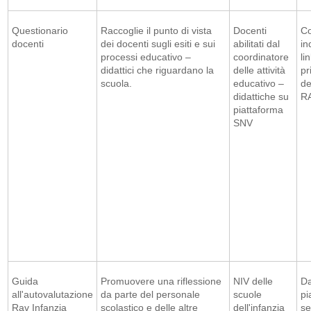
Questionario
Raccoglie il punto di vista
Docenti
Co
docenti
dei docenti sugli esiti e sui
abilitati dal
in
processi educativo –
coordinatore
li
didattici che riguardano la
delle attività
pr
scuola.
educativo –
de
didattiche su
R
piattaforma
SNV
Guida
Promuovere una riflessione
NIV delle
Da
all'autovalutazione
da parte del personale
scuole
pi
Rav Infanzia
scolastico e delle altre
dell'infanzia
se