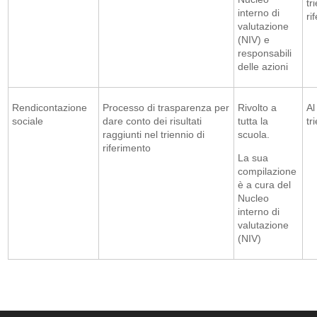
tr
interno di
ri
valutazione
(NIV) e
responsabili
delle azioni
Rendicontazione
Processo di trasparenza per
Rivolto a
Al
sociale
dare conto dei risultati
tutta la
tr
raggiunti nel triennio di
scuola.
riferimento
La sua
compilazione
è a cura del
Nucleo
interno di
valutazione
(NIV)