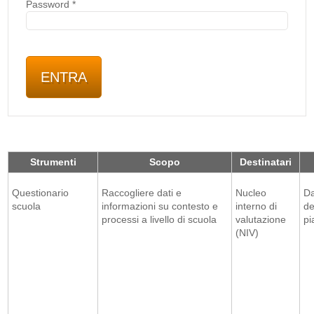
Password
*
Strumenti
Scopo
Destinatari
Questionario
Raccogliere dati e
Nucleo
Da
scuola
informazioni su contesto e
interno di
de
processi a livello di scuola
valutazione
pi
(NIV)