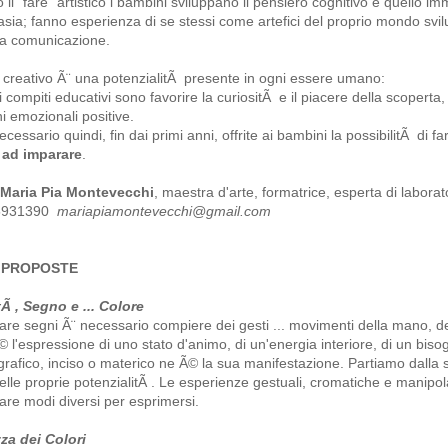
 il "fare" artistico i bambini sviluppano il pensiero cognitivo e quello i
tasia; fanno esperienza di se stessi come artefici del proprio mondo svi
la comunicazione.
 creativo Ã¨ una potenzialitÃ presente in ogni essere umano:
i compiti educativi sono favorire la curiositÃ e il piacere della scopert
i emozionali positive.
cessario quindi, fin dai primi anni, offrite ai bambini la possibilitÃ di fa
 ad imparare
.
Maria Pia Montevecchi
, maestra d'arte, formatrice, esperta di laborato
 5931390
mariapiamontevecchi@gmail.com
 PROPOSTE
Ã , Segno e ... Colore
iare segni Ã¨ necessario compiere dei gesti ... movimenti della mano, de
© l'espressione di uno stato d'animo, di un'energia interiore, di un biso
 grafico, inciso o materico ne Ã© la sua manifestazione. Partiamo dall
elle proprie potenzialitÃ . Le esperienze gestuali, cromatiche e manipol
are modi diversi per esprimersi.
za dei Colori