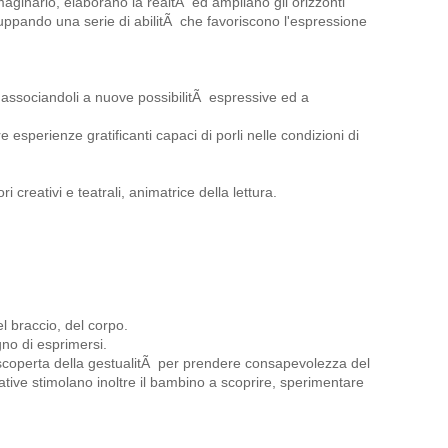
mmaginario, elaborano la realtÃ ed ampliano gli orizzonti
luppando una serie di abilitÃ che favoriscono l'espressione
a, associandoli a nuove possibilitÃ espressive ed a
re esperienze gratificanti capaci di porli nelle condizioni di
ri creativi e teatrali, animatrice della lettura.
l braccio, del corpo.
gno di esprimersi.
a scoperta della gestualitÃ per prendere consapevolezza del
ative stimolano inoltre il bambino a scoprire, sperimentare