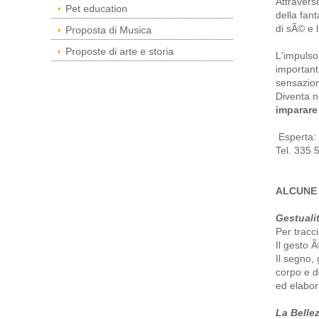
Attraverso
Pet education
della fan
di sÃ© e 
Proposta di Musica
Proposte di arte e storia
L'impulso
important
sensazion
Diventa ne
imparare
Esperta:
Tel. 335
ALCUNE
Gestualit
Per tracc
Il gesto Ã
Il segno,
corpo e d
ed elabor
La Bellez