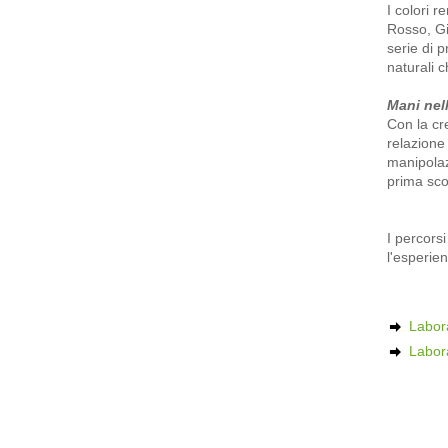
I colori 
Rosso, Gi
serie di p
naturali 
Mani nell
Con la cr
relazione 
manipolazi
prima sco
I percorsi
l'esperie
Labora
Labora