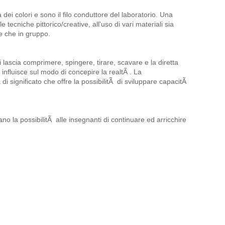
i colori e sono il filo conduttore del laboratorio. Una
tecniche pittorico/creative, all'uso di vari materiali sia
te che in gruppo.
 lascia comprimere, spingere, tirare, scavare e la diretta
 influisce sul modo di concepire la realtÃ . La
di significato che offre la possibilitÃ di sviluppare capacitÃ
ano la possibilitÃ alle insegnanti di continuare ed arricchire