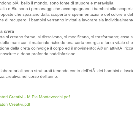
rendono piÃ¹ bello il mondo, sono fonte di stupore e meraviglia.
allo e Blu sono i personaggi che accompagnano i bambini alla scoperta de
roposte che spaziano dalla scoperta e sperimentazione del colore e delle 
che di recupero. I bambini verranno invitati a lavorare sia individualmen
a creta
eta si creano forme, si dissolvono, si modificano, si trasformano; essa si
delle mani con il materiale richiede una certa energia e forza vitale che
one della creta coinvolge il corpo ed il movimento; Ã© un'attivitÃ ricca 
nosciute e dona profonda soddisfazione.
 laboratoriali sono strutturati tenendo conto dell'etÃ dei bambini e lasci
nza creativa nel corso dell'anno.
tori Creativi - M.Pia Montevecchi.pdf
tori Creativi.pdf