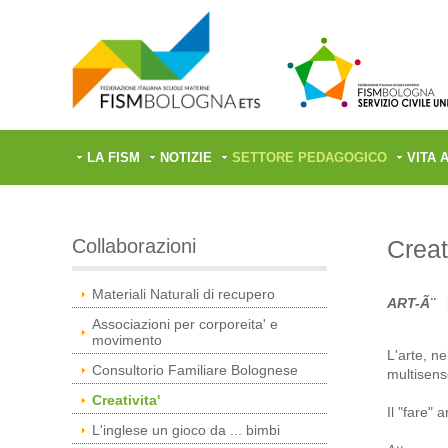
LA FISM
NOTIZIE
SETTORE PEDAGOGICO
VITA 
Collaborazioni
Creat
Materiali Naturali di recupero
ART-Ã¨
L
Associazioni per corporeita' e
movimento
L'arte, n
Consultorio Familiare Bolognese
multisenso
Creativita'
Il "fare"
L'inglese un gioco da ... bimbi