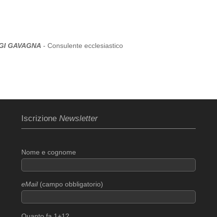
GI GAVAGNA
-
Consulente ecclesiastico
Iscrizione
Newsletter
Nome e cognome
eMail
(campo obbligatorio)
Quanto fa 1+1?