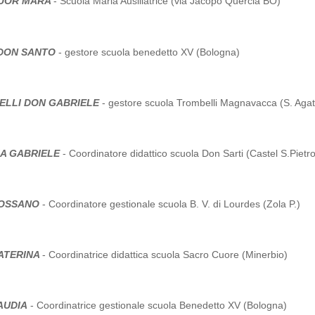
SUOR MARA
- Scuola Maria Ausiliatrice (via Jacopo Quercia BO)
DON SANTO
- gestore scuola benedetto XV (Bologna)
ELLI DON GABRIELE
- gestore scuola Trombelli Magnavacca (S. Aga
IA GABRIELE
- Coordinatore didattico scuola Don Sarti (Castel S.Pietro
ROSSANO
- Coordinatore gestionale scuola B. V. di Lourdes (Zola P.)
ATERINA
- Coordinatrice didattica scuola Sacro Cuore (Minerbio)
AUDIA
- Coordinatrice gestionale scuola Benedetto XV (Bologna)