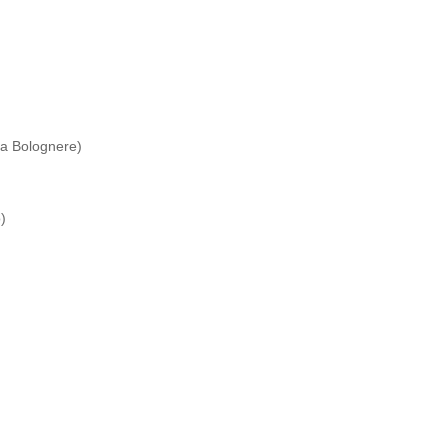
ta Bolognere)
)